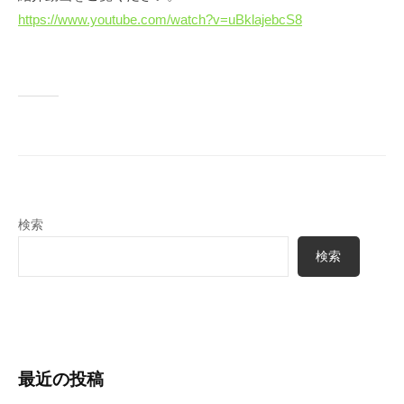
a
キ
https://www.youtube.com/watch?v=uBklajebcS8
r
l
ャ
R
ン
e
ピ
n
ン
カ
t
ー
a
レ
l
ン
タ
検索
ル
検索
最近の投稿