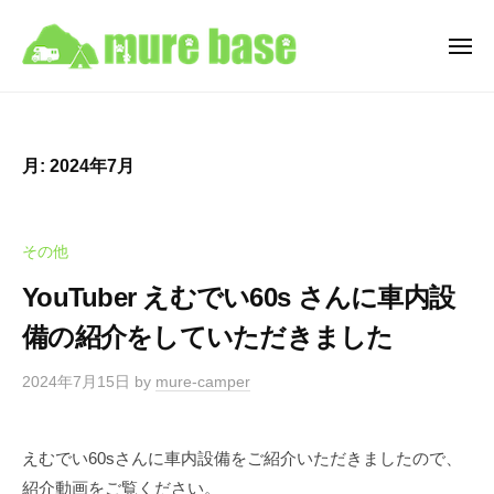
牟
ュ
コ
ー
礼
ン
ベ
メ
ニ
テ
ー
牟
ュ
香
ン
ス
ー
礼
川
C
ツ
県
ベ
a
へ
月:
2024年7月
高
ー
m
ス
松
ス
p
キ
市
i
C
ッ
その他
牟
n
a
プ
礼
g
YouTuber えむでい60s さんに車内設
m
町
C
備の紹介をしていただきました
p
を
a
i
拠
r
2024年7月15日
by
mure-camper
点
n
R
と
e
g
す
n
C
えむでい60sさんに車内設備をご紹介いただきましたので、
t
る
紹介動画をご覧ください。
a