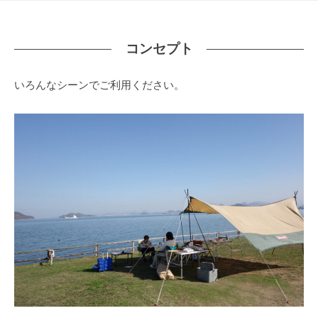
a
キ
r
l
ャ
R
ン
ト
コンセプト
e
ピ
ッ
n
ン
いろんなシーンでご利用ください。
カ
t
プ
ー
a
ペ
レ
l
ン
ー
タ
ジ
ル
2025
年
8
月
5
日
by