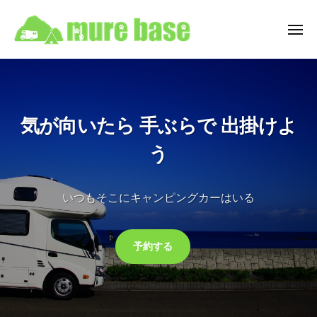
牟
ュ
コ
ー
礼
ン
ベ
メ
ニ
テ
ー
牟
ュ
香
ン
ス
ー
礼
川
C
ツ
県
ベ
a
へ
高
ー
m
気が向いたら 手ぶらで 出掛けよ
ス
松
ス
p
キ
市
う
i
C
ッ
牟
n
a
プ
礼
g
m
いつもそこにキャンピングカーはいる
町
C
p
を
a
i
拠
r
予約する
点
n
R
と
e
g
す
n
C
t
る
a