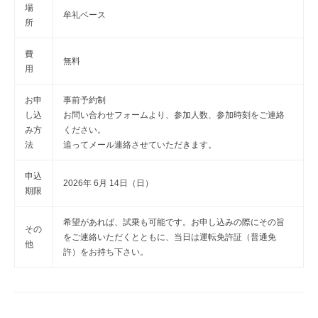
場
牟礼ベース
所
費
無料
用
お申
事前予約制
し込
お問い合わせフォームより、参加人数、参加時刻をご連絡
み方
ください。
法
追ってメール連絡させていただきます。
申込
2026年 6月 14日（日）
期限
希望があれば、試乗も可能です。お申し込みの際にその旨
その
をご連絡いただくとともに、当日は運転免許証（普通免
他
許）をお持ち下さい。