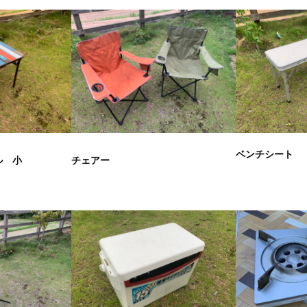
ベンチシート
ル 小
チェアー