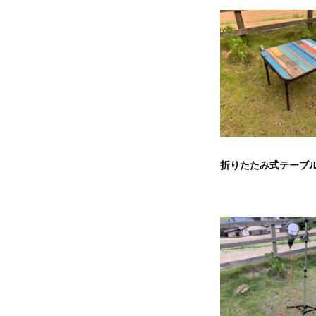
介
2024
年
8
月
19
日
折りたたみ式テーブ
by
mure-
camper