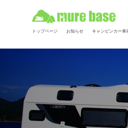
ベ
コ
ー
ン
ス
テ
C
牟
香
ン
トップページ
お知らせ
キャンピンカー車
a
川
礼
ツ
m
県
ベ
へ
p
高
ス
ー
i
松
キ
n
ス
市
g
ッ
C
牟
C
プ
a
礼
a
m
町
r
p
を
R
拠
e
i
点
n
n
と