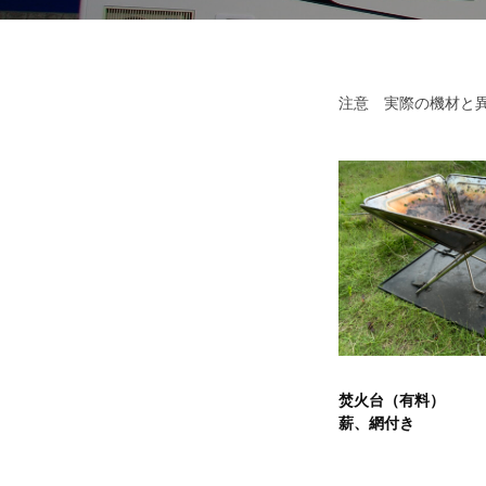
t
g
す
a
C
l
る
a
キ
注意 実際の機材と
レ
r
ャ
R
ン
ン
ピ
e
タ
ン
n
カ
ル
t
ー
a
品
レ
l
ン
の
タ
焚火台（有料）
ル
ご
薪、網付き
紹