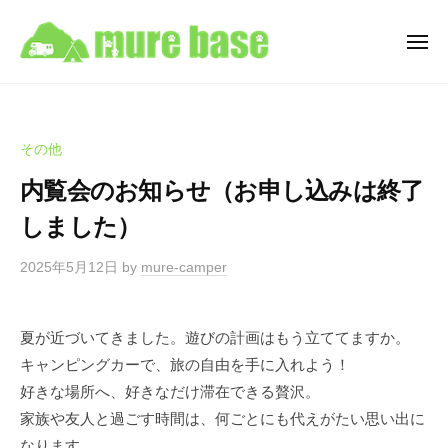
牟
ュ
コ
ー
礼
ン
ベ
メ
ニ
テ
ー
牟
ュ
香
ン
ス
ー
礼
川
C
ツ
県
ベ
a
へ
その他
高
ー
m
ス
松
内覧会のお知らせ（お申し込みは終了
ス
p
キ
市
i
C
しました）
ッ
牟
n
a
プ
礼
g
2025年5月12日
by
mure-camper
m
町
C
p
を
a
i
拠
r
夏が近づいてきました。遊びの計画はもう立ててますか。
点
n
R
キャンピングカーで、旅の自由を手に入れよう！
と
e
g
好きな場所へ、好きなだけ滞在できる贅沢。
す
n
C
家族や友人と過ごす時間は、何ごとにも代えがたい思い出に
t
る
a
なります。