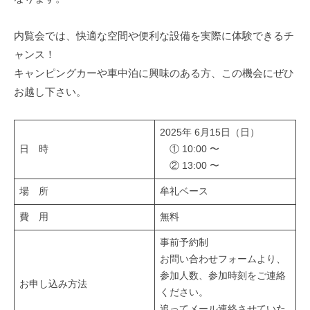
a
キ
r
l
ャ
内覧会では、快適な空間や便利な設備を実際に体験できるチ
R
ン
ャンス！
e
ピ
キャンピングカーや車中泊に興味のある方、この機会にぜひ
n
ン
お越し下さい。
カ
t
ー
a
レ
l
2025年 6月15日（日）
ン
日 時
① 10:00 〜
タ
② 13:00 〜
ル
場 所
牟礼ベース
費 用
無料
事前予約制
お問い合わせフォームより、
参加人数、参加時刻をご連絡
お申し込み方法
ください。
追ってメール連絡させていた