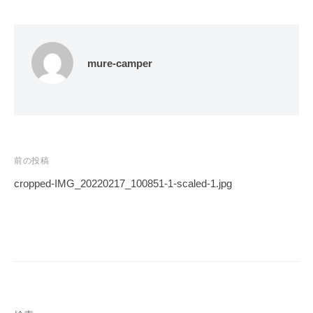
a
キ
r
l
ャ
R
ン
e
ピ
mure-camper
n
ン
カ
t
ー
a
レ
l
ン
投
前の投稿
タ
稿
ル
cropped-IMG_20220217_100851-1-scaled-1.jpg
ナ
ビ
ゲ
ー
シ
ョ