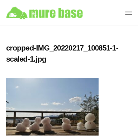
牟
ュ
コ
ー
礼
ン
ベ
メ
ニ
テ
ー
牟
ュ
香
ン
ス
ー
礼
川
C
ツ
県
ベ
a
へ
cropped-IMG_20220217_100851-1-
高
ー
m
ス
松
scaled-1.jpg
ス
p
キ
市
i
C
ッ
牟
n
a
プ
礼
g
m
町
C
p
を
a
i
拠
r
点
n
R
と
e
g
す
n
C
t
る
a