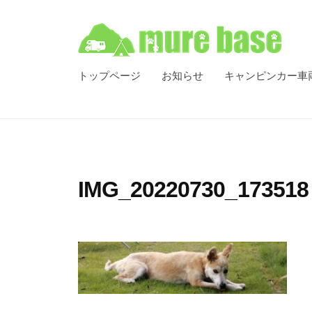
ベ
コ
ー
ン
ス
テ
C
牟
香
ン
トップページ
お知らせ
キャンピンカー車
a
川
礼
ツ
m
県
ベ
へ
p
高
ス
ー
i
松
キ
n
ス
市
g
ッ
C
IMG_20220730_173518
牟
C
プ
a
礼
a
m
町
r
p
を
R
拠
e
i
点
n
n
と