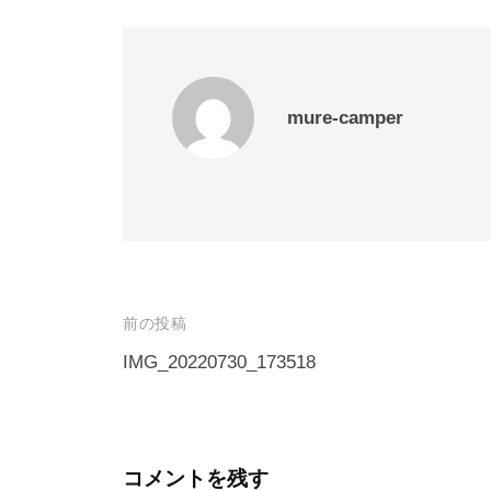
t
g
す
a
C
l
る
a
キ
mure-camper
r
ャ
R
ン
ピ
e
ン
n
カ
t
ー
a
レ
投
前の投稿
l
ン
稿
IMG_20220730_173518
タ
ナ
ル
ビ
ゲ
コメントを残す