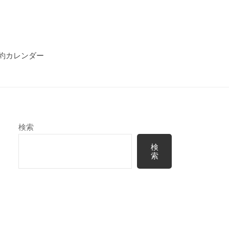
約カレンダー
検索
検
索