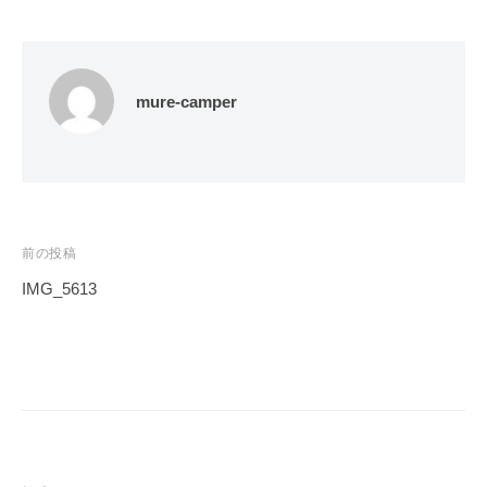
a
キ
r
l
ャ
R
ン
e
ピ
mure-camper
n
ン
カ
t
ー
a
レ
l
ン
投
前の投稿
タ
ル
稿
IMG_5613
ナ
ビ
ゲ
ー
シ
ョ