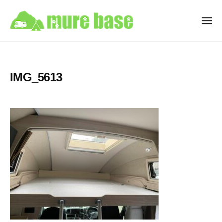
牟
ュ
コ
ー
礼
ン
ベ
メ
ニ
テ
ー
牟
ュ
香
ン
ス
ー
礼
川
C
ツ
県
ベ
a
へ
IMG_5613
高
ー
m
ス
松
ス
p
キ
市
i
C
ッ
牟
n
a
プ
礼
g
m
町
C
p
を
a
i
拠
r
点
n
R
と
e
g
す
n
C
t
る
a