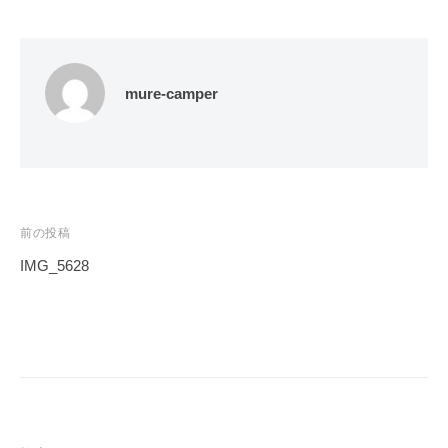
a
キ
r
l
ャ
R
ン
e
ピ
mure-camper
n
ン
カ
t
ー
a
レ
l
ン
投
前の投稿
タ
ル
稿
IMG_5628
ナ
ビ
ゲ
ー
シ
ョ