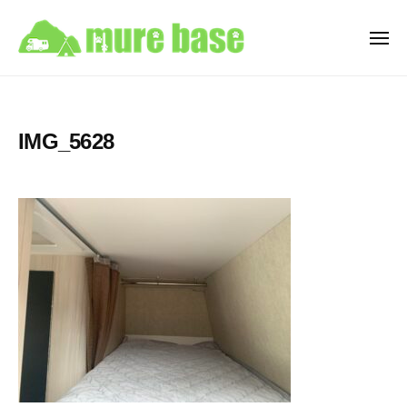
牟
ュ
コ
ー
礼
ン
ベ
メ
ニ
テ
ー
牟
ュ
香
ン
ス
ー
礼
川
C
ツ
県
ベ
a
へ
IMG_5628
高
ー
m
ス
松
ス
p
キ
市
i
C
ッ
牟
n
a
プ
礼
g
m
町
C
p
を
a
i
拠
r
点
n
R
と
e
g
す
n
C
t
る
a