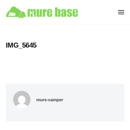
牟
ュ
コ
ー
礼
ン
ベ
メ
ニ
テ
ー
牟
ュ
香
ン
ス
ー
礼
川
C
ツ
県
ベ
a
へ
IMG_5645
高
ー
m
ス
松
ス
p
キ
市
i
C
ッ
牟
n
a
プ
礼
g
m
町
C
p
を
a
i
拠
r
mure-camper
点
n
R
と
e
g
す
n
C
t
る
a