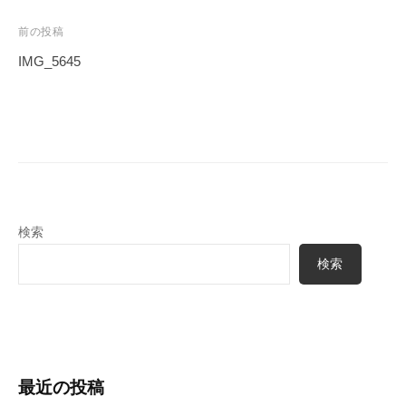
a
キ
r
l
ャ
投
前の投稿
R
ン
稿
IMG_5645
e
ピ
ナ
n
ン
ビ
カ
t
ゲ
ー
a
ー
レ
l
シ
ン
ョ
タ
検索
ン
ル
検索
最近の投稿