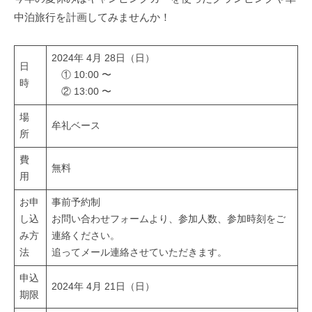
a
キ
r
中泊旅行を計画してみませんか！
l
ャ
R
ン
e
2024年 4月 28日（日）
ピ
日
n
① 10:00 〜
ン
時
② 13:00 〜
カ
t
ー
a
場
牟礼ベース
レ
l
所
ン
費
タ
無料
用
ル
お申
事前予約制
し込
お問い合わせフォームより、参加人数、参加時刻をご
み方
連絡ください。
法
追ってメール連絡させていただきます。
申込
2024年 4月 21日（日）
期限