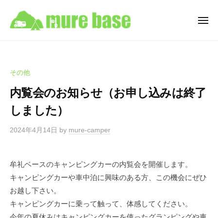
牟
ュ
コ
ー
礼
ン
ベ
メ
ニ
テ
ー
牟
ュ
香
ン
ス
ー
礼
川
C
ツ
県
ベ
a
へ
その他
高
ー
m
ス
松
内覧会のお知らせ（お申し込みは終了
ス
p
キ
市
i
C
しました）
ッ
牟
n
a
プ
礼
g
2024年4月14日
by
mure-camper
m
町
C
p
を
a
i
拠
r
牟礼ベースのキャンピングカーの内覧会を開催します。
点
n
R
キャンピングカーや車中泊に興味のある方、この機会にぜひ
と
e
g
お越し下さい。
す
n
C
キャンピングカーに乗って触って、体感してください。
t
る
a
今年の夏休みはキャンピングカーを使ったグランピングや車