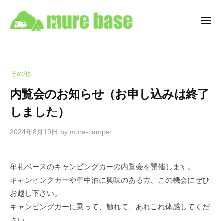
牟
ュ
コ
ー
礼
ン
ベ
メ
ニ
テ
ー
牟
ュ
香
ン
ス
ー
礼
川
C
ツ
県
ベ
a
へ
その他
高
ー
m
ス
松
内覧会のお知らせ（お申し込みは終了
ス
p
キ
市
i
C
しました）
ッ
牟
n
a
プ
礼
g
2024年8月19日
by
mure-camper
m
町
C
p
を
a
i
拠
r
牟礼ベースのキャンピングカーの内覧会を開催します。
点
n
R
キャンピングカーや車中泊に興味のある方、この機会にぜひ
と
e
g
お越し下さい。
す
n
C
キャンピングカーに乗って、触れて、あれこれ体感してくだ
t
る
a
さい。