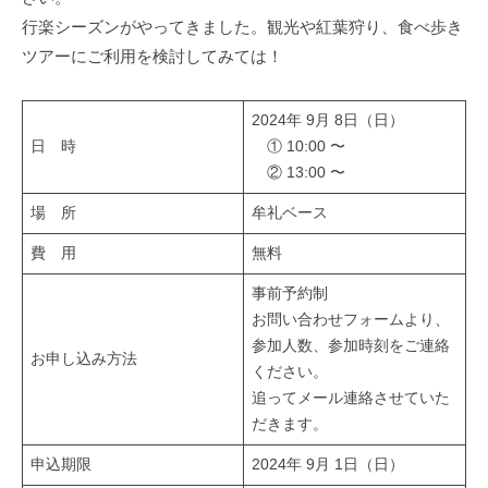
a
キ
r
行楽シーズンがやってきました。観光や紅葉狩り、食べ歩き
l
ャ
ツアーにご利用を検討してみては！
R
ン
e
ピ
n
ン
2024年 9月 8日（日）
カ
日 時
① 10:00 〜
t
② 13:00 〜
ー
a
レ
l
場 所
牟礼ベース
ン
費 用
無料
タ
ル
事前予約制
お問い合わせフォームより、
参加人数、参加時刻をご連絡
お申し込み方法
ください。
追ってメール連絡させていた
だきます。
申込期限
2024年 9月 1日（日）